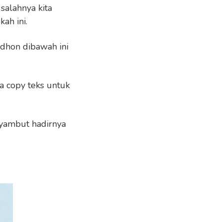
salahnya kita
ah ini.
hon dibawah ini
a copy teks untuk
yambut hadirnya