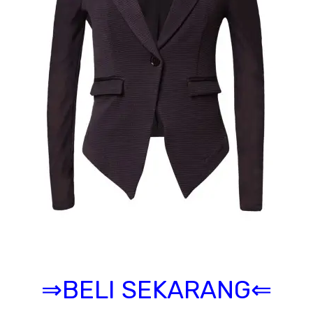
⇒BELI SEKARANG⇐