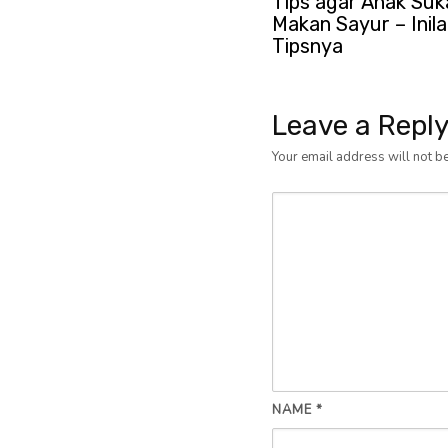
Tips agar Anak Suk
Makan Sayur – Inila
Tipsnya
Leave a Repl
Your email address will not b
NAME
*