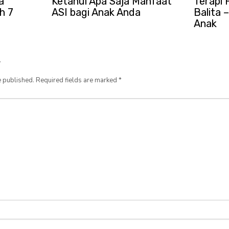
a
Ketahui Apa Saja Manfaat
Terapi 
h 7
ASI bagi Anak Anda
Balita
Anak
y
e published.
Required fields are marked
*