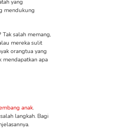
atah yang
ang mendukung
? Tak salah memang,
alau mereka sulit
nyak orangtua yang
k mendapatkan apa
kembang anak
.
alah langkah. Bagi
jelasannya.