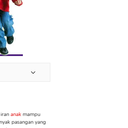
diran
anak
mampu
anyak pasangan yang