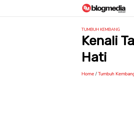
Skip
to
content
TUMBUH KEMBANG
Kenali 
Hati
Home
/
Tumbuh Kemban