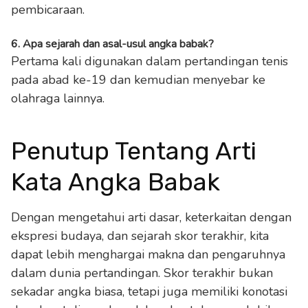
pembicaraan.
6. Apa sejarah dan asal-usul angka babak?
Pertama kali digunakan dalam pertandingan tenis
pada abad ke-19 dan kemudian menyebar ke
olahraga lainnya.
Penutup Tentang Arti
Kata Angka Babak
Dengan mengetahui arti dasar, keterkaitan dengan
ekspresi budaya, dan sejarah skor terakhir, kita
dapat lebih menghargai makna dan pengaruhnya
dalam dunia pertandingan. Skor terakhir bukan
sekadar angka biasa, tetapi juga memiliki konotasi