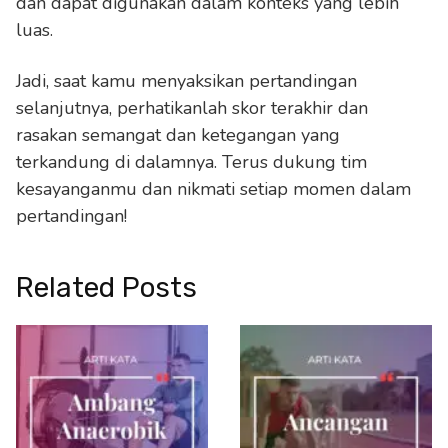
dan dapat digunakan dalam konteks yang lebih
luas.
Jadi, saat kamu menyaksikan pertandingan
selanjutnya, perhatikanlah skor terakhir dan
rasakan semangat dan ketegangan yang
terkandung di dalamnya. Terus dukung tim
kesayanganmu dan nikmati setiap momen dalam
pertandingan!
Related Posts