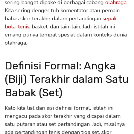
sering banget dipake di berbagai cabang
olahraga
.
Kita sering denger tuh komentator atau pemain
bahas skor terakhir dalam pertandingan
sepak
bola
,
tenis
, basket, dan lain-lain. Jadi, istilah ini
emang punya tempat spesial dalam konteks dunia
olahraga.
Definisi Formal: Angka
(Biji) Terakhir dalam Satu
Babak (Set)
Kalo kita liat dari sisi definisi formal, istilah ini
mengacu pada skor terakhir yang dicapai dalam
satu putaran atau set pertandingan. Jadi, misalnya
ada pertandingan tenis dengan tiga set, skor