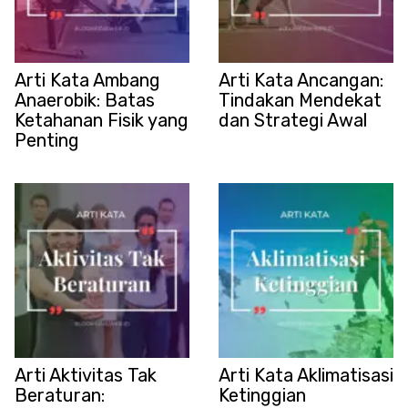
Arti Kata Ambang
Arti Kata Ancangan:
Anaerobik: Batas
Tindakan Mendekat
Ketahanan Fisik yang
dan Strategi Awal
Penting
Arti Aktivitas Tak
Arti Kata Aklimatisasi
Beraturan:
Ketinggian