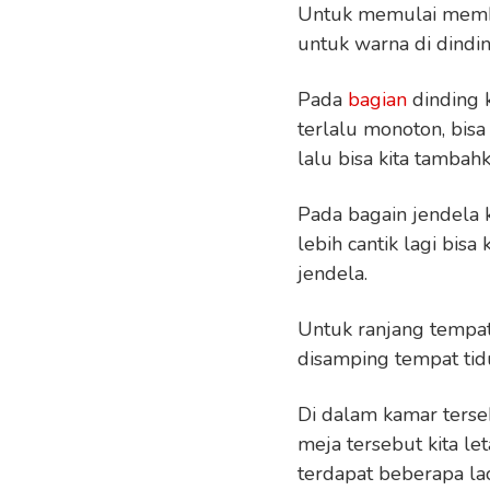
Untuk memulai membua
untuk warna di dindi
Pada
bagian
dinding k
terlalu monoton, bis
lalu bisa kita tambah
Pada bagain jendela k
lebih cantik lagi bisa
jendela.
Untuk ranjang tempat
disamping tempat tid
Di dalam kamar terseb
meja tersebut kita l
terdapat beberapa la