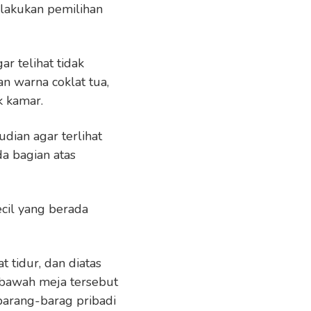
 lakukan pemilihan
r telihat tidak
n warna coklat tua,
k kamar.
dian agar terlihat
da bagian atas
ecil yang berada
 tidur, dan diatas
dibawah meja tersebut
barang-barag pribadi