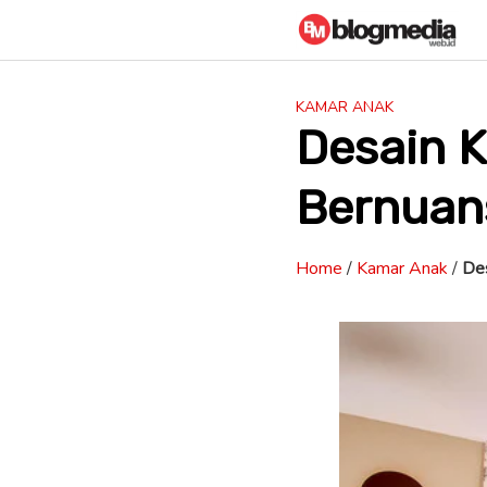
Skip
to
content
KAMAR ANAK
Desain 
Bernuan
Home
/
Kamar Anak
/
Des