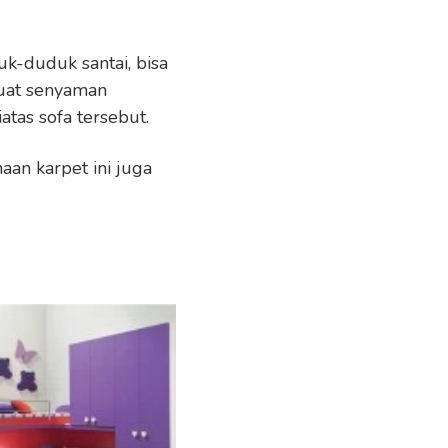
k-duduk santai, bisa
buat senyaman
as sofa tersebut.
an karpet ini juga