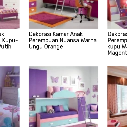
ak
Dekorasi Kamar Anak
Dekora
 Kupu-
Perempuan Nuansa Warna
Peremp
utih
Ungu Orange
kupu W
Magen