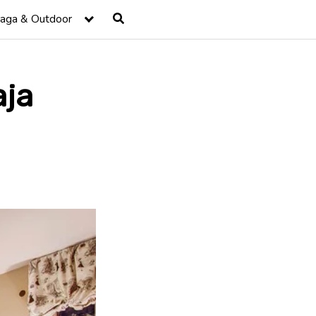
raga & Outdoor
aja