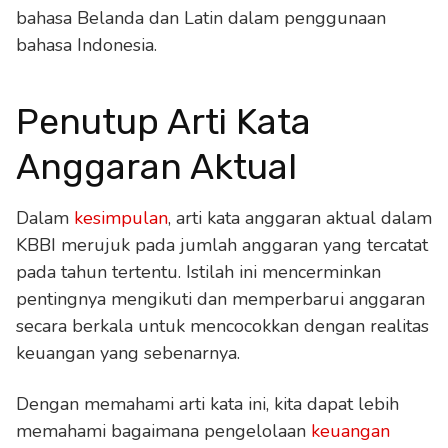
bahasa Belanda dan Latin dalam penggunaan
bahasa Indonesia.
Penutup Arti Kata
Anggaran Aktual
Dalam
kesimpulan
, arti kata anggaran aktual dalam
KBBI merujuk pada jumlah anggaran yang tercatat
pada tahun tertentu. Istilah ini mencerminkan
pentingnya mengikuti dan memperbarui anggaran
secara berkala untuk mencocokkan dengan realitas
keuangan yang sebenarnya.
Dengan memahami arti kata ini, kita dapat lebih
memahami bagaimana pengelolaan
keuangan