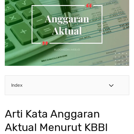
Index
Arti Kata Anggaran
Aktual Menurut KBBI