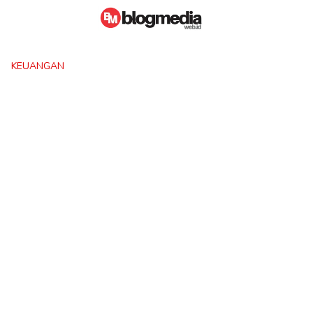
Skip
to
content
KEUANGAN