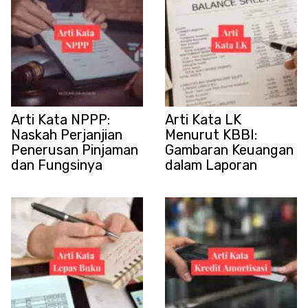
Arti Kata NPPP:
Arti Kata LK
Naskah Perjanjian
Menurut KBBI:
Penerusan Pinjaman
Gambaran Keuangan
dan Fungsinya
dalam Laporan