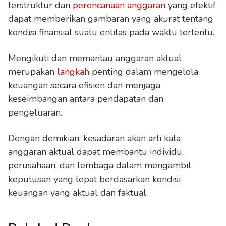
terstruktur dan
perencanaan anggaran
yang efektif
dapat memberikan gambaran yang akurat tentang
kondisi finansial suatu entitas pada waktu tertentu.
Mengikuti dan memantau anggaran aktual
merupakan
langkah
penting dalam mengelola
keuangan secara efisien dan menjaga
keseimbangan antara pendapatan dan
pengeluaran.
Dengan demikian, kesadaran akan arti kata
anggaran aktual dapat membantu individu,
perusahaan, dan lembaga dalam mengambil
keputusan yang tepat berdasarkan kondisi
keuangan yang aktual dan faktual.