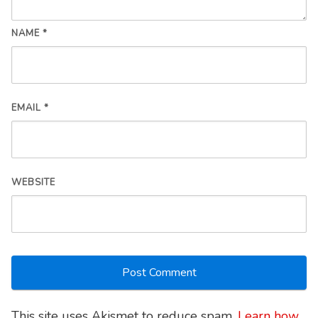
NAME
*
EMAIL
*
WEBSITE
This site uses Akismet to reduce spam.
Learn how